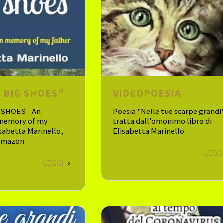
 BIG SHOES"
VIDEOPOESIA
 SHOES - An
Poesia "Nelle tue scarpe grandi
 memory of my
tratta dall'omonimo libro di
isabetta Marinello,
Elisabetta Marinello
 Amazon
LEGG
LEGGI