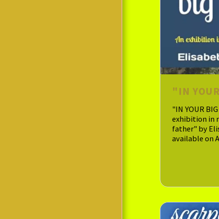
"IN YOUR
"IN YOUR BIG
exhibition in
father" by El
available on