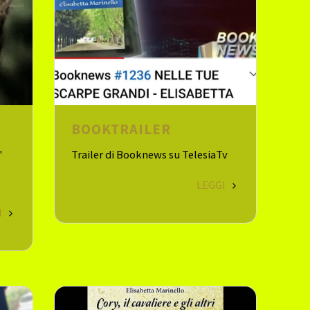
BOOKTRAILER
"
Trailer di Booknews su TelesiaTv
LEGGI
I