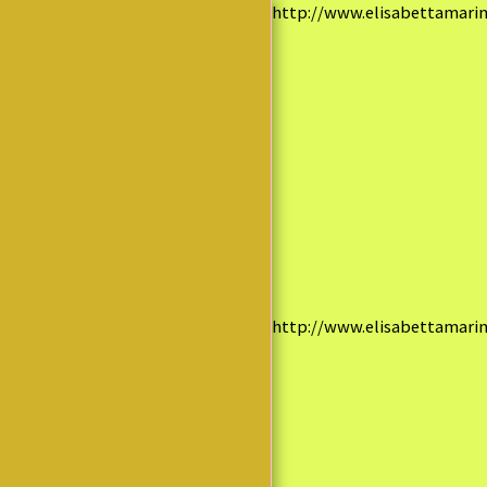
http://www.elisabettamarine
Elisabetta
Marinello
PAGINA
INIZIALE
BLOG
BIOGRAFIA
http://www.elisabettamarine
LIBRI
RACCONTI
POESIE
ACQUISTA
RECENSIONI