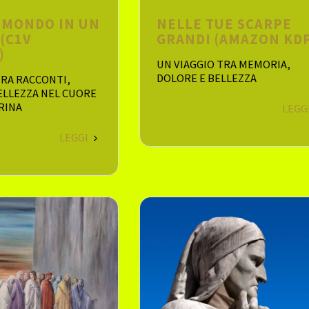
L MONDO IN UN
NELLE TUE SCARPE
(C1V
GRANDI (AMAZON KD
)
UN VIAGGIO TRA MEMORIA,
DOLORE E BELLEZZA
TRA RACCONTI,
ELLEZZA NEL CUORE
RINA
LEGG
LEGGI