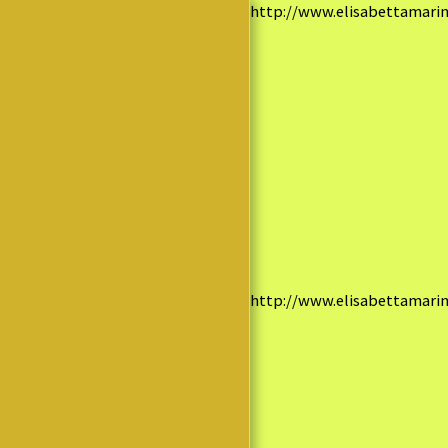
http://www.elisabettamarine
Elisabetta
Marinello
PAGINA
INIZIALE
BLOG
BIOGRAFIA
http://www.elisabettamarine
LIBRI
RACCONTI
POESIE
ACQUISTA
RECENSIONI