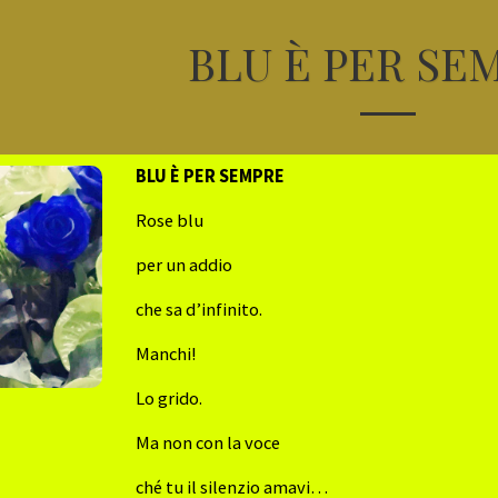
BLU È PER SE
BLU È PER SEMPRE
Rose blu
per un addio
che sa d’infinito.
Manchi!
Lo grido.
Ma non con la voce
ché tu il silenzio amavi…