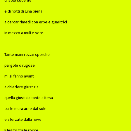
di sole cocente
e di notti di luna piena
a cercar rimedi con erbe e guaritrici
in mezzo a muli e sete.
Tante mani rozze sporche
pargole o rugose
mi si fanno avanti
a chiedere giustizia
quella giustizia tanto attesa
tra le mura arse dal sole
e sferzate dalla neve
li leggo tra le rocce